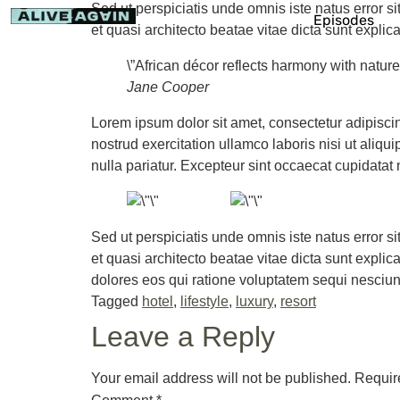
Sed ut perspiciatis unde omnis iste natus error 
Episodes
et quasi architecto beatae vitae dicta sunt expl
\”African décor reflects harmony with nature w
Jane Cooper
Lorem ipsum dolor sit amet, consectetur adipisci
nostrud exercitation ullamco laboris nisi ut aliqu
nulla pariatur. Excepteur sint occaecat cupidatat n
Sed ut perspiciatis unde omnis iste natus error 
et quasi architecto beatae vitae dicta sunt expl
dolores eos qui ratione voluptatem sequi nesciun
Tagged
hotel
,
lifestyle
,
luxury
,
resort
Leave a Reply
Your email address will not be published.
Requir