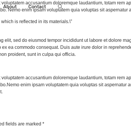
sit voluptatem accusantium doloremque laudantium, totam rem ape
About
Contact
icabo. Nemo enim ipsam voluptatem quia voluptas sit aspernatur a
hich is reflected in its materials.\”
ng elit, sed do eiusmod tempor incididunt ut labore et dolore m
ip ex ea commodo consequat. Duis aute irure dolor in reprehenderi
on proident, sunt in culpa qui officia.
sit voluptatem accusantium doloremque laudantium, totam rem ape
icabo.Nemo enim ipsam voluptatem quia voluptas sit aspernatur au
t.
ed fields are marked
*